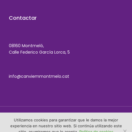
Contactar
08160 Montmeló,
Calle Federico García Lorca, 5
info@canviemmontmelo.cat
Utilizamos cookies para garantizar que le damos la mejor
Política de cookies
experiencia en nuestro sitio web. Si continúa utilizando este
sitio, asumiremos que lo acepta.
Política de cookies