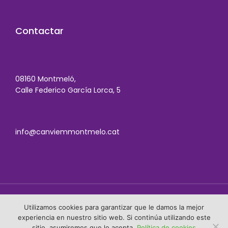
Contactar
08160 Montmeló,
Calle Federico García Lorca, 5
info@canviemmontmelo.cat
Utilizamos cookies para garantizar que le damos la mejor
Política de cookies
experiencia en nuestro sitio web. Si continúa utilizando este
sitio, asumiremos que lo acepta.
Política de cookies