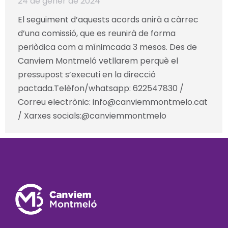
24 de gener de 2024
El seguiment d’aquests acords anirà a càrrec
d’una comissió, que es reunirà de forma
periòdica com a mínimcada 3 mesos. Des de
Canviem Montmeló vetllarem perquè el
pressupost s’executi en la direcció
pactada.Telèfon/whatsapp: 622547830 /
Correu electrònic:
info@canviemmontmelo.cat
/ Xarxes socials:@canviemmontmelo