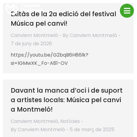
Exitàs de la 2a edició del festival
Música pel canvi!
Canviem Montmeló
By
Canviem Montmeló
7 de juny de 2026
https://youtu.be/G2bqB6H86lk?
si=lGMwXK_Fo-A81-OV
Davant la manca d’oci i de suport
a artistes locals: Música pel canvi
a Montmeló!
Canviem Montmeló
,
Notícies
By
Canviem Montmeló
5 de març de 2025