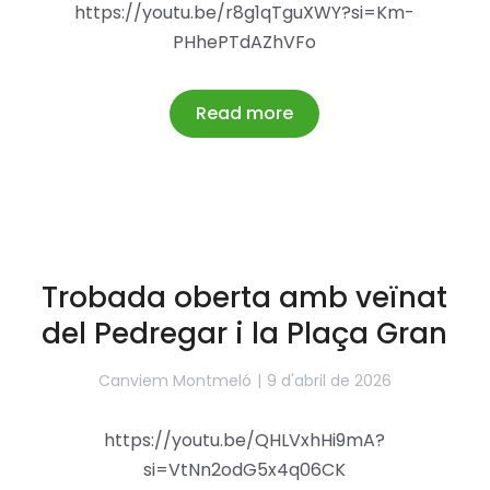
https://youtu.be/r8g1qTguXWY?si=Km-
PHhePTdAZhVFo
Read more
Trobada oberta amb veïnat
del Pedregar i la Plaça Gran
Canviem Montmeló
9 d'abril de 2026
https://youtu.be/QHLVxhHi9mA?
si=VtNn2odG5x4q06CK