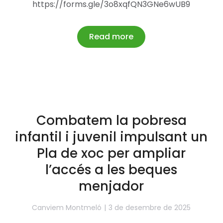
https://forms.gle/3o8xqfQN3GNe6wUB9
Read more
Combatem la pobresa
infantil i juvenil impulsant un
Pla de xoc per ampliar
l’accés a les beques
menjador
Canviem Montmeló
3 de desembre de 2025