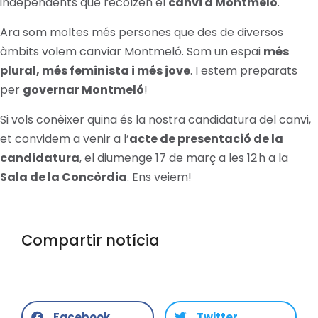
independents que recolzen el
canvi a Montmeló
.
Ara som moltes més persones que des de diversos
àmbits volem canviar Montmeló. Som un espai
més
plural, més feminista i més jove
. I estem preparats
per
governar Montmeló
!
Si vols conèixer quina és la nostra candidatura del canvi,
et convidem a venir a l’
acte de presentació de la
candidatura
, el diumenge 17 de març a les 12 h a la
Sala de la Concòrdia
. Ens veiem!
Compartir notícia
Facebook
Twitter