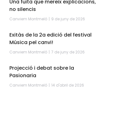
Una fuita que mereix explicacions,
no silencis
Canviem Montmeló
9 de juny de 2026
Exitàs de la 2a edició del festival
Música pel canvi!
Canviem Montmeló
7 de juny de 2026
Projecció i debat sobre la
Pasionaria
Canviem Montmeló
14 d'abril de 2026