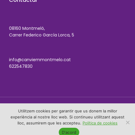
08160 Montmeló,
Carrer Federico García Lorca, 5
info@canviemmontmelo.cat
622547830
Utilitzem cookies per garantir que us donem la millor
Política de cookies
experiència al nostre lloc web. Si continueu utilitzant aquest
lloc, assumirem que les accepteu.
Política de cookies
© Canviem Montmeló. Tots els drets reservats.
D'acord