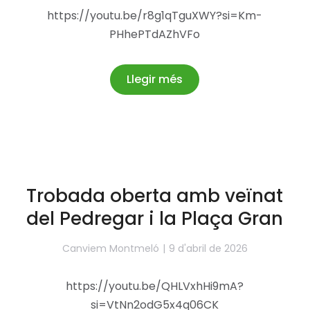
https://youtu.be/r8g1qTguXWY?si=Km-
PHhePTdAZhVFo
Llegir més
Trobada oberta amb veïnat
del Pedregar i la Plaça Gran
Canviem Montmeló
9 d'abril de 2026
https://youtu.be/QHLVxhHi9mA?
si=VtNn2odG5x4q06CK