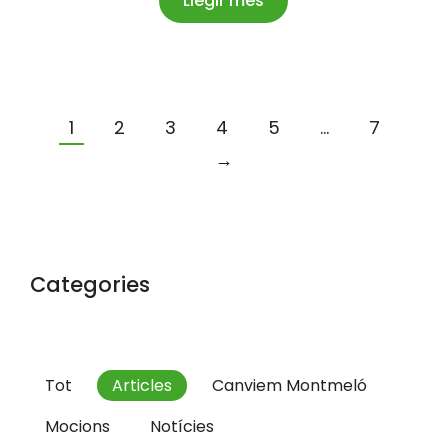
Llegir més
1
2
3
4
5
…
7
→
Categories
Tot
Articles
Canviem Montmeló
Mocions
Notícies