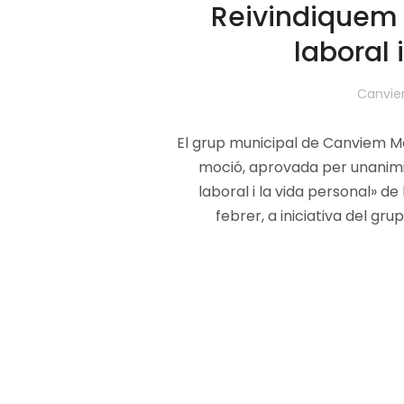
Reivindiquem 
laboral 
Canvie
El grup municipal de Canviem M
moció, aprovada per unanimita
laboral i la vida personal» de
febrer, a iniciativa del g