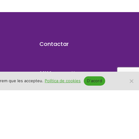
Contactar
08160 Montmeló,
Carrer Federico García Lorca, 5
umirem que les accepteu.
Política de cookies
D'acord
info@canviemmontmelo.cat
622547830