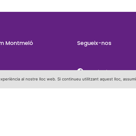
m Montmeló
Segueix-nos
Facebook
experiència al nostre lloc web. Si continueu utilitzant aquest lloc, ass
Twitter
 electoral
Instagram
ura
Youtube