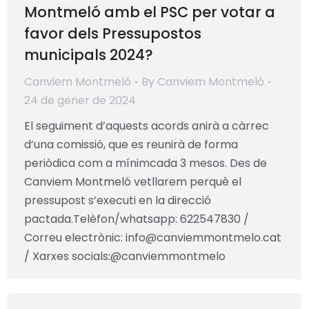
Montmeló amb el PSC per votar a
favor dels Pressupostos
municipals 2024?
Canviem Montmeló
By
Canviem Montmeló
24 de gener de 2024
El seguiment d’aquests acords anirà a càrrec
d’una comissió, que es reunirà de forma
periòdica com a mínimcada 3 mesos. Des de
Canviem Montmeló vetllarem perquè el
pressupost s’executi en la direcció
pactada.Telèfon/whatsapp: 622547830 /
Correu electrònic:
info@canviemmontmelo.cat
/ Xarxes socials:@canviemmontmelo