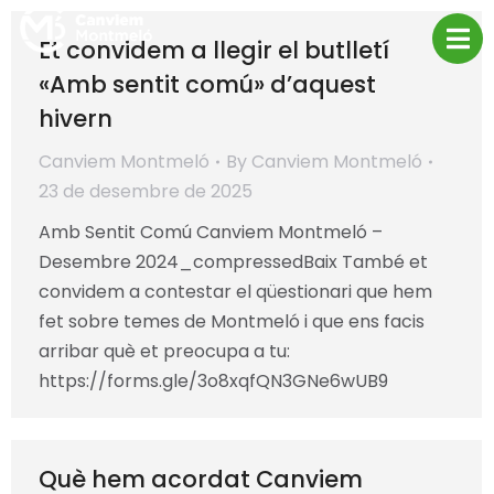
Et convidem a llegir el butlletí
«Amb sentit comú» d’aquest
hivern
Canviem Montmeló
By
Canviem Montmeló
23 de desembre de 2025
Amb Sentit Comú Canviem Montmeló –
Desembre 2024_compressedBaix També et
convidem a contestar el qüestionari que hem
fet sobre temes de Montmeló i que ens facis
arribar què et preocupa a tu:
https://forms.gle/3o8xqfQN3GNe6wUB9
Què hem acordat Canviem