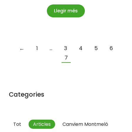
Llegir més
←
1
…
3
4
5
6
7
Categories
Tot
Articles
Canviem Montmeló