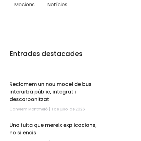
Mocions
Notícies
Entrades destacades
Reclamem un nou model de bus
interurbà públic, integrat i
descarbonitzat
Canviem Montmeló
1 de juliol de 2026
Una fuita que mereix explicacions,
no silencis